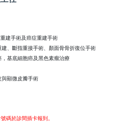
傷重建手術及癌症重建手術
補重建、斷指重接手術、顏面骨骨折復位手術
胞癌，基底細胞癌及黑色素瘤治療
皮與顯微皮瓣手術
診號碼於診間插卡報到。