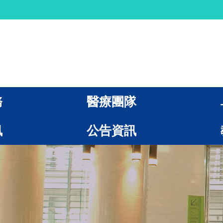
務
醫療團隊
訊
公告資訊