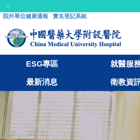
:::
院外單位健康通報
實名登記系統
ESG專區
就醫服
最新消息
衛教資