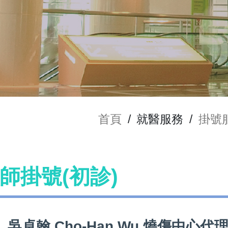
首頁
/
就醫服務
/
掛號
 醫師掛號(初診)
吳卓翰 Cho-Han Wu 燒傷中心代