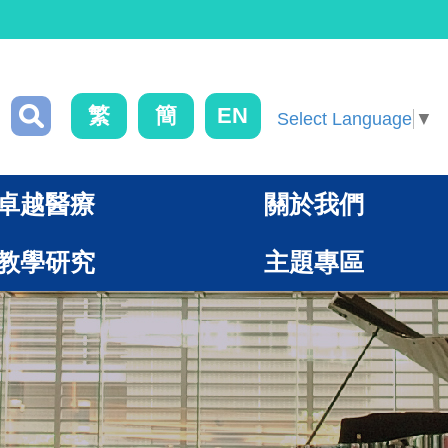
繁
簡
EN
Select Language
▼
卓越醫療
關於我們
教學研究
主題專區