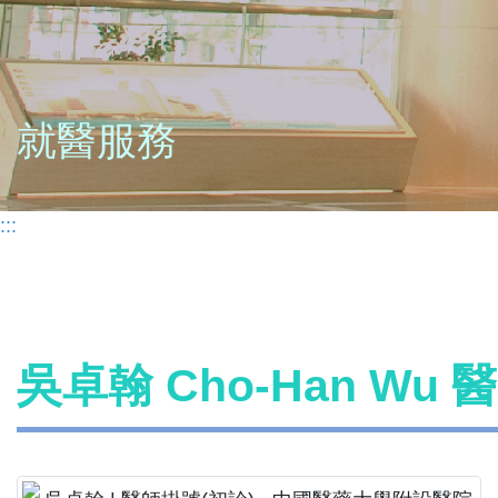
就醫服務
:::
吳卓翰 Cho-Han Wu