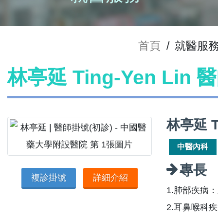
首頁
/
就醫服
林亭延 Ting-Yen Lin
林亭延 T
中醫內科
專長
複診掛號
詳細介紹
1.肺部疾病
2.耳鼻喉科