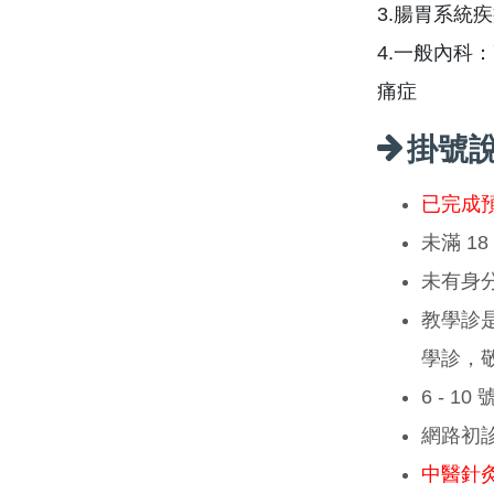
3.腸胃系統
4.一般內科
痛症
掛號
已完成
未滿 1
未有身
教學診
學診，
6 - 1
網路初
中醫針