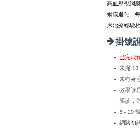
高血壓視網
網膜退化。每
床治療經驗
掛號
已完成
未滿 1
未有身
教學診
學診，
6 - 1
網路初