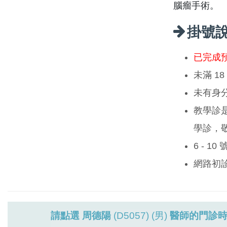
腦瘤手術。
掛號
已完成
未滿 1
未有身
教學診
學診，
6 - 1
網路初