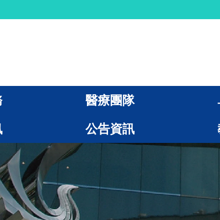
務
醫療團隊
訊
公告資訊