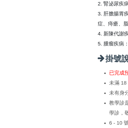
2. 腎泌尿
3. 肝膽腸
症、痔瘡、
4. 新陳代
5. 腫瘤疾
掛號
已完成
未滿 1
未有身
教學診
學診，
6 - 1