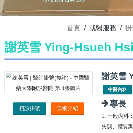
首頁
/
就醫服務
/
掛
謝英雪 Ying-Hsueh H
謝英雪 Y
中醫內科
專長
初診掛號
詳細介紹
1. 一般內
失調、體質