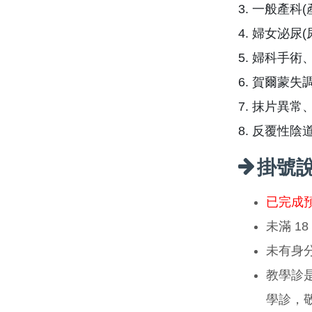
3. 一般產
4. 婦女泌尿
5. 婦科手
6. 賀爾蒙失
7. 抹片異
8. 反覆性
掛號
已完成
未滿 1
未有身
教學診
學診，