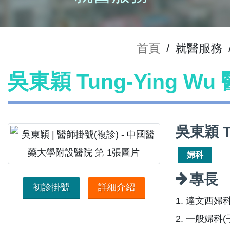
首頁
/
就醫服務
吳東穎 Tung-Ying W
吳東穎 T
婦科
專長
初診掛號
詳細介紹
1. 達文西婦
2. 一般婦