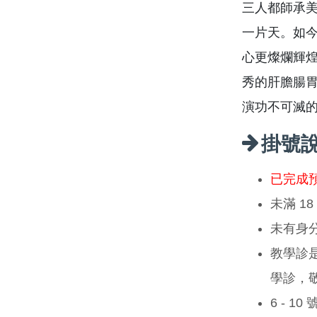
三人都師承美國
一片天。如
心更燦爛輝
秀的肝膽腸
演功不可滅
掛號
已完成
未滿 1
未有身
教學診
學診，
6 - 1