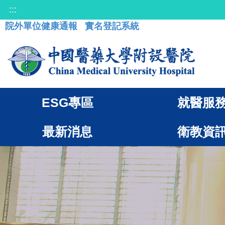
:::
院外單位健康通報
實名登記系統
ESG專區
就醫服
最新消息
衛教資