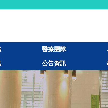
務
醫療團隊
訊
公告資訊