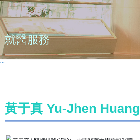
就醫服務
:::
黃于真 Yu-Jhen Hua