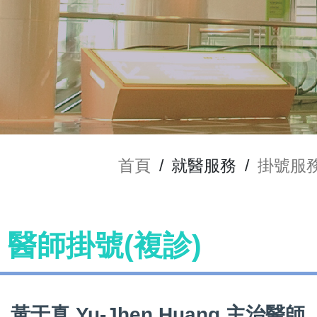
首頁
/
就醫服務
/
掛號服
ng 醫師掛號(複診)
黃于真 Yu-Jhen Huang 主治醫師