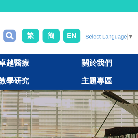
繁
簡
EN
Select Language
▼
卓越醫療
關於我們
教學研究
主題專區