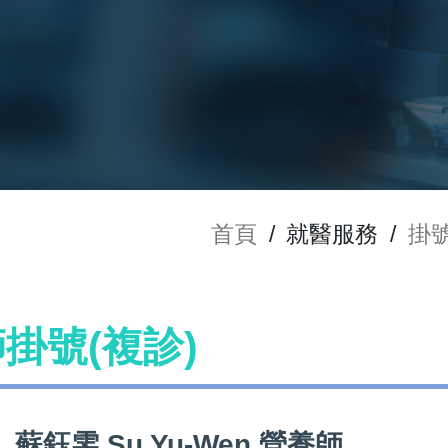
首頁
/
就醫服務
/
掛
師掛號(複診)
蘇鈺雯 Su Yu-Wen 營養師