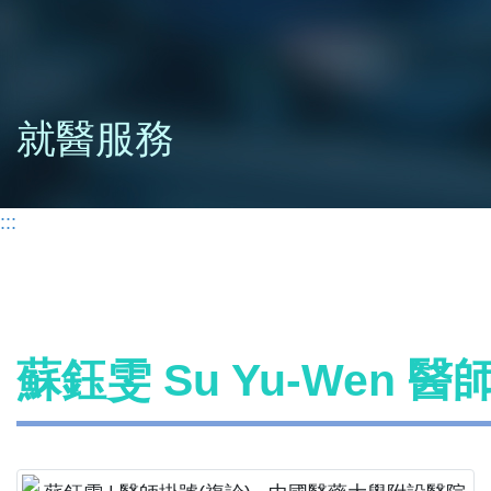
就醫服務
:::
蘇鈺雯 Su Yu-Wen 醫