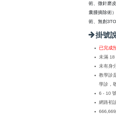
術、微針磨皮
囊腫摘除術
術、無創3T
掛號
已完成
未滿 1
未有身
教學診
學診，
6 - 1
網路初
666,