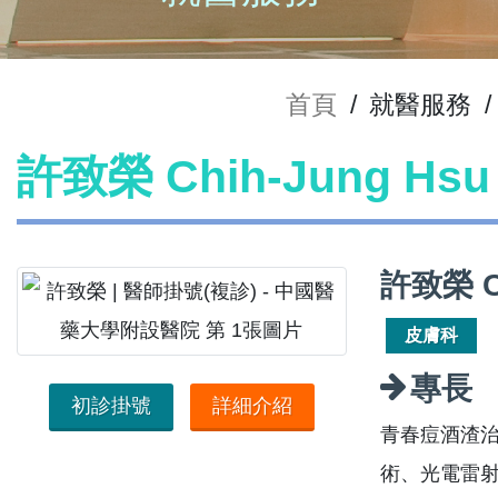
首頁
/
就醫服務
/
許致榮 Chih-Jung H
許致榮 C
皮膚科
專長
初診掛號
詳細介紹
青春痘酒渣
術、光電雷