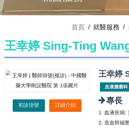
首頁
/
就醫服務
/
王幸婷 Sing-Ting Wa
王幸婷 S
血液腫瘤科
專長
初診掛號
詳細介紹
1. 血液疾
2. 造血幹細