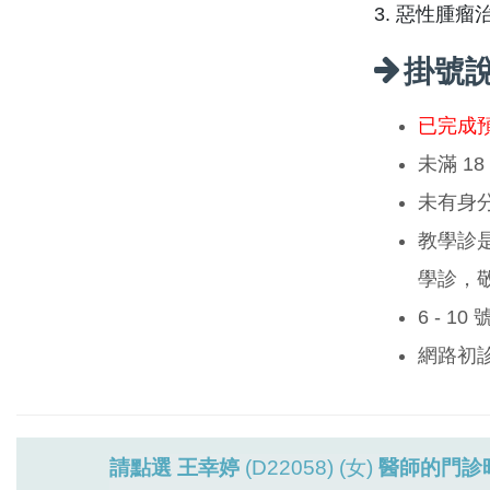
3. 惡性腫
掛號
已完成
未滿 1
未有身
教學診
學診，
6 - 1
網路初