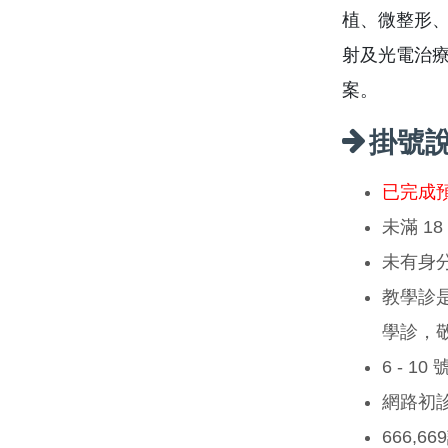
植、微整形
射及光電治
案。
掛號
已完成
未滿 1
未有身
教學診
學診，
6 - 1
網路初
666,