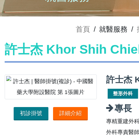
首頁
/
就醫服務
/
許士杰 Khor Shih Ch
許士杰 K
整形外科
專長
初診掛號
詳細介紹
專精重建外
外科專責醫