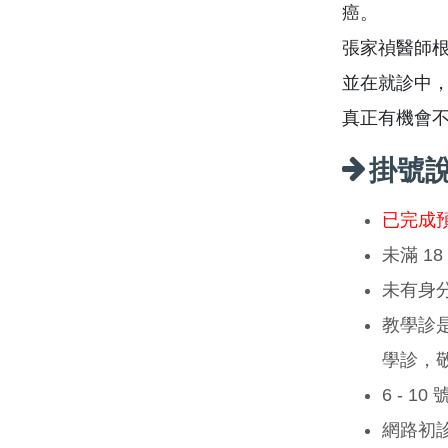
癌。
張家禎醫師
並在就診中
真正有機會
掛號
已完成
未滿 1
未有身
教學診
學診，
6 - 1
網路初