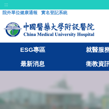
:::
院外單位健康通報
實名登記系統
ESG專區
就醫服
最新消息
衛教資