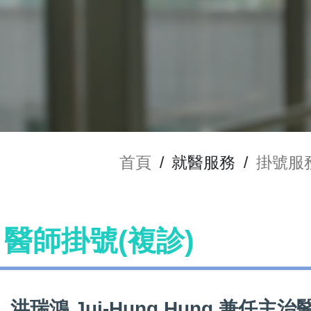
首頁
/
就醫服務
/
掛號服
ng 醫師掛號(複診)
洪瑞鴻 Jui-Hung Hung 兼任主治