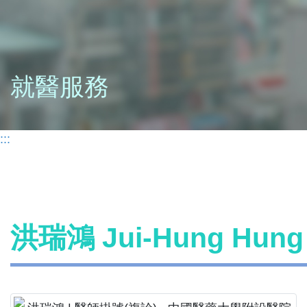
就醫服務
:::
洪瑞鴻 Jui-Hung Hu