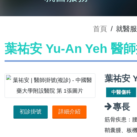
首頁
/
就醫
葉祐安 Yu-An Yeh 醫
葉祐安 Y
中醫傷科
專長
初診掛號
詳細介紹
筋骨疾患：
鞘囊腫、板