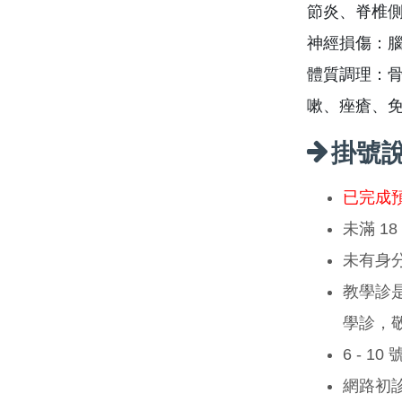
節炎、脊椎
神經損傷：
體質調理：
嗽、痤瘡、
掛號
已完成
未滿 1
未有身
教學診
學診，
6 - 1
網路初