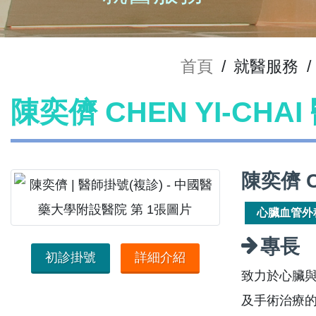
首頁
/
就醫服務
/
陳奕儕 CHEN YI-CHA
陳奕儕 C
心臟血管外
專長
初診掛號
詳細介紹
致力於心臟
及手術治療