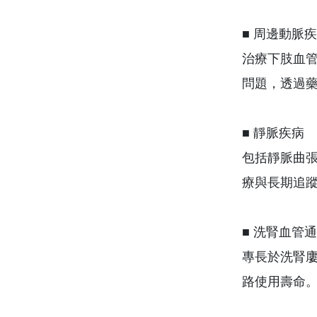
■ 周邊動脈
治療下肢血
問題，透過
■ 靜脈疾病
包括靜脈曲
療與長期追
■ 洗腎血管
專長於洗腎
路使用壽命