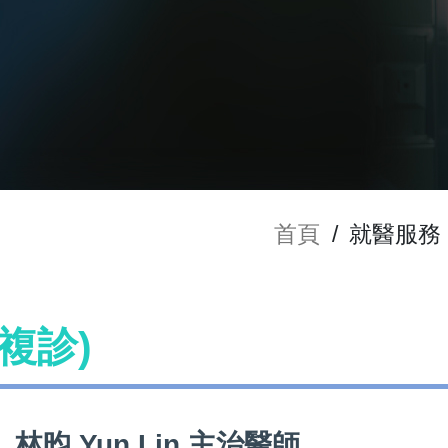
首頁
/
就醫服務
(複診)
林昀 Yun Lin 主治醫師