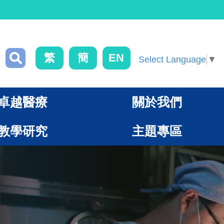
繁
簡
EN
Select Language
▼
卓越醫療
關於我們
教學研究
主題專區