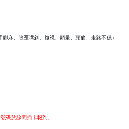
、手腳麻、臉歪嘴斜、複視、頭暈、頭痛、走路不穩）
診號碼於診間插卡報到。