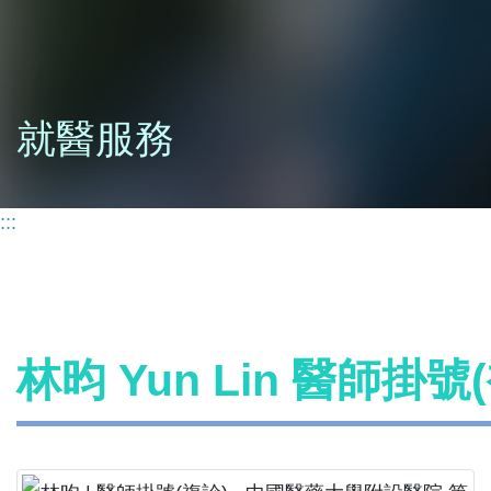
就醫服務
:::
林昀 Yun Lin 醫師掛號