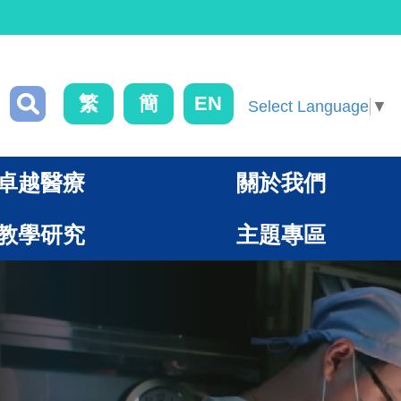
繁
簡
EN
Select Language
▼
卓越醫療
關於我們
教學研究
主題專區