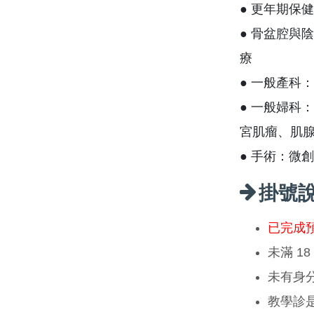
● 更年期保
● 骨盆腔與
療
● 一般產科
● 一般婦科
宮肌瘤、肌
● 手術：微
掛號
已完成
未滿 1
未有身
教學診