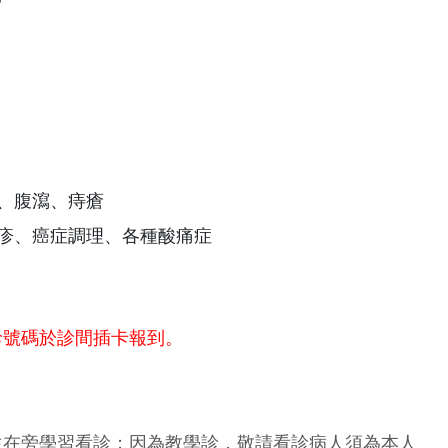
祕、腹瀉、痔瘡
濕疹、癌症調理、各種酸痛症
診號碼於診間插卡報到。
生在旁學習看診；因為教學診，敬請看診病人須為本人