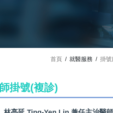
首頁
/
就醫服務
/
掛號
 醫師掛號(複診)
林亭延 Ting-Yen Lin 兼任主治醫