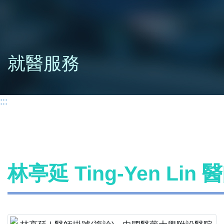
就醫服務
:::
林亭延 Ting-Yen Lin