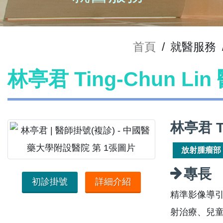
首頁
/
就醫服務
林亭君 Ting-Chun Li
林亭君 T
放射腫瘤部
專長
初診掛號
詳細介紹
精準影像導引
射治療、兒