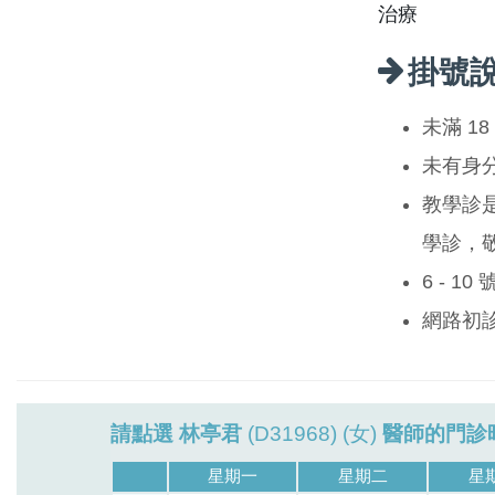
治療
掛號
未滿 1
未有身
教學診
學診，
6 - 1
網路初