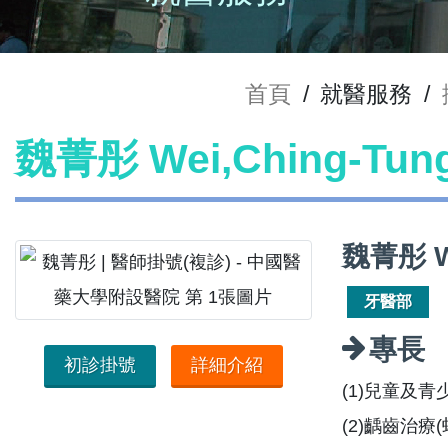
首頁
/
就醫服務
/
魏菁彤 Wei,Ching-Tu
魏菁彤 W
牙醫部
專長
初診掛號
詳細介紹
(1)兒童及
(2)齲齒治