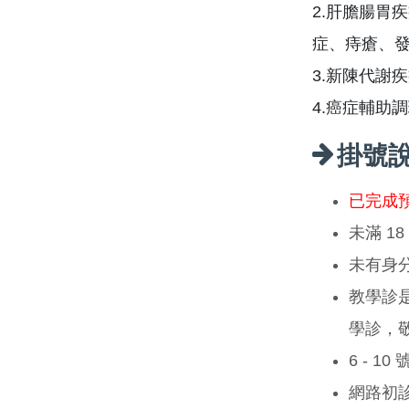
2.肝膽腸胃
症、痔瘡、
3.新陳代謝
4.癌症輔助
掛號
已完成
未滿 1
未有身
教學診
學診，
6 - 1
網路初