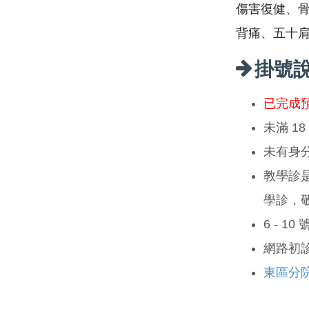
傷害復健、
背痛、五十
掛號
已完成
未滿 1
未有身
教學診
學診，
6 - 1
網路初
東區分