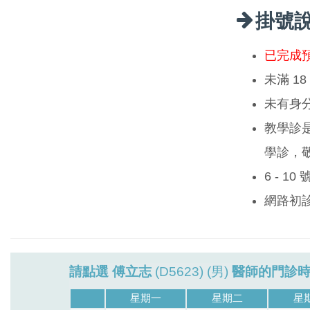
掛號
已完成
未滿 1
未有身
教學診
學診，
6 - 1
網路初