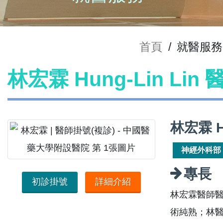
首頁
/
就醫服務
林宏霖 Hung-Lin Lin
林宏霖 H
神經外科部
專長
初診掛號
詳細介紹
林宏霖醫師
術純熟；林