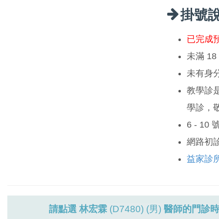
掛號
已完成
未滿 1
未有身
教學診
學診，
6 - 1
網路初
益家診