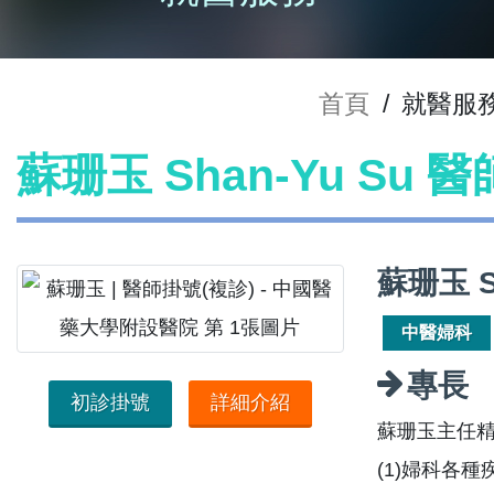
首頁
/
就醫服
蘇珊玉 Shan-Yu Su 
蘇珊玉 S
中醫婦科
專長
初診掛號
詳細介紹
蘇珊玉主任精
(1)婦科各