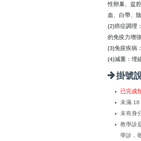
性卵巢、盆
血、白帶、
(2)癌症調
的免疫力增
(3)免疫疾
(4)減重：
掛號
已完成
未滿 1
未有身
教學診
學診，