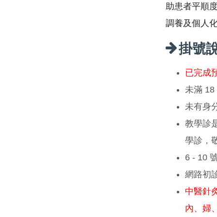
助患者平順
調養及個人
掛號
已完成
未滿 1
未有身
教學診
學診，
6 - 1
網路初
中醫針
內、婦