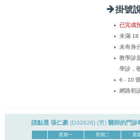
掛號
已完成
未滿 1
未有身
教學診
學診，
6 - 1
網路初