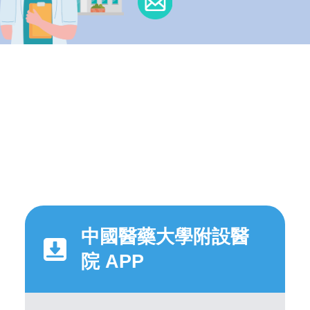
中國醫藥大學附設醫
院 APP