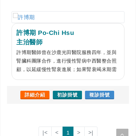
許博期 Po-Chi Hsu
主治醫師
許博期醫師曾在沙鹿光田醫院服務四年，並與
腎臟科團隊合作，進行慢性腎病中西醫整合照
顧，以延緩慢性腎衰進展；如果腎衰竭末期需
要進行透析治療（洗腎），亦可配合中醫治療
減少發症、提高生活質量等。過去也與新陳代
謝科合作，輔以中醫治療，減少糖尿病的血管
詳細介紹
初診掛號
複診掛號
併發症，也能增強身體的機能，配合中醫養生
的調養，亦能有享受健康的快樂人生。
|<
<
1
>
>|