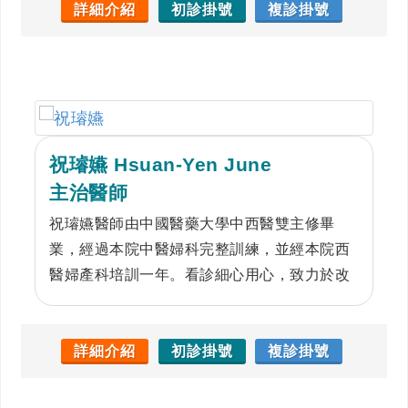
詳細介紹
初診掛號
複診掛號
祝璿嬿 Hsuan-Yen June
主治醫師
祝璿嬿醫師由中國醫藥大學中西醫雙主修畢
業，經過本院中醫婦科完整訓練，並經本院西
醫婦產科培訓一年。看診細心用心，致力於改
善婦科患者的困擾，專長於不孕症、更年期症
候群、多囊性卵巢綜合症、子宮內膜異位、乳
房疾患與其他經、帶、胎、產問題的治療與調
詳細介紹
初診掛號
複診掛號
理。關心女性對於美的追求，祝醫師也提供中
醫體重控制以及針灸美容的諮詢與中醫治療。