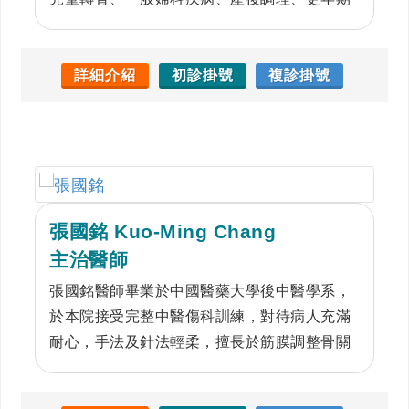
症候群、子宮內膜異位症、腦中風後遺症、退
化性關節炎、坐骨神經痛、顏面神經麻痺、失
眠症。
詳細介紹
初診掛號
複診掛號
張國銘 Kuo-Ming Chang
主治醫師
張國銘醫師畢業於中國醫藥大學後中醫學系，
於本院接受完整中醫傷科訓練，對待病人充滿
耐心，手法及針法輕柔，擅長於筋膜調整骨關
節疾患、肩背疼痛、神經疾患，對於過敏性鼻
炎、失眠、腸胃機能障礙也有獨到的治療。