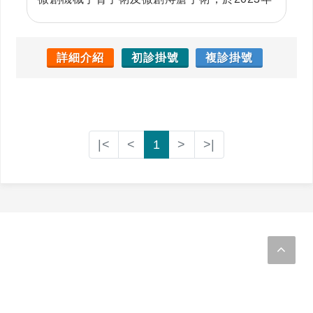
於新加坡國家癌症中心取得「腹膜內高壓噴霧
化學治療 (PIPAC)」手術認證，為追求對困難
切除的複雜性腫瘤的手術治療，於2024年赴澳
詳細介紹
初診掛號
複診掛號
洲師承國際骨盆腫瘤大師Michael Solomon以
及後腹腔腫瘤專家Peter Lee，以期帶給病患更
完善的手術治療與技術。面對急重症沉穩細
心，對病人及家屬有耐心及同理心，並注重醫
|<
<
1
>
>|
病之間的溝通及決策，制定最適合病患之治療
計畫，曾獲選醫院親善楷模醫師代表