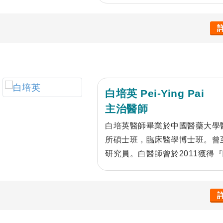
脈衝場技術，控制心房顫動、心
臟電子裝置，包括傳統或生理性
雙心室再同步調律器皆有相當經
脈介入團隊合作，提供冠脈疾病
臟超音波、食道超音波、一站式
壓術、心臟移植照護以及心臟猝
論文。
白培英 Pei-Ying Pai
主治醫師
白培英醫師畢業於中國醫藥大學
所碩士班，臨床醫學博士班。曾
研究員。白醫師曾於2011獲得
一般內科主任、病委會主委及教
豐富外，對病人極為關心，視病
體優良事蹟有：三次配合JCIA評
協助通過國際HIMS level 