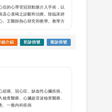
心症的心導管冠狀動脈介入手術，以
病及心衰竭之診斷和治療。除臨床經
心。王醫師熱心研究和教學。教學方
系專任副教授，負責多項臨床教學的
生物學和糖尿病的血管病變有深入研
幾篇論文。王醫師期望能結合臨床和基
詳細介紹
初診掛號
複診掛號
優質的治療。
心絞痛、冠心症、缺血性心臟疾病、
入檢查醫療、心臟超音波檢查醫療、
患、一般內科疾病