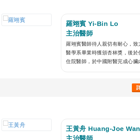
及本院系統優化之工作。更於20
佳論文獎，2018年亦在歐洲醫學
報。所帶領之臨床診斷推理教學
羅翊賓 Yi-Bin Lo
醫學生臨床技能診斷競賽得到第
主治醫師
羅翊賓醫師待人親切有耐心，致
醫學系畢業時獲頒杏林獎，後於
住院醫師，於中國附醫完成心臟
福祉，他不是最聰明，但會是最
王黃舟 Huang-Joe Wa
主治醫師