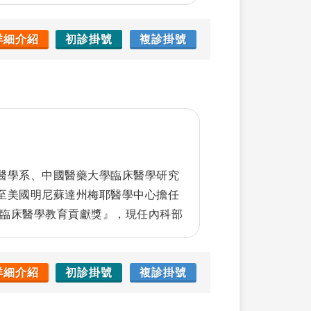
房撲動、以及心室頻脈。在植入性心
心臟節律器、血管內外去顫器、以及
驗。關於冠狀動脈治療，林醫師與冠
詳細介紹
初診掛號
複診掛號
整合治療。此外林醫師也參與一般心
左心耳關閉術、葉克膜經中膈左心減
死緊急醫療，並在國際期刊發表多篇
醫學系、中國醫藥大學臨床醫學研究
至美國明尼蘇達州梅耶醫學中心擔任
『臨床醫學教育貢獻獎』，現任內科部
學部副主任。白醫師除臨床教學經驗
猶親正是一般醫學所重視的精神。 具
鑑，並擔任AOP章節負責人，2017亦
詳細介紹
初診掛號
複診掛號
6之電子病歷評鑑。目前則協助病歷結構化