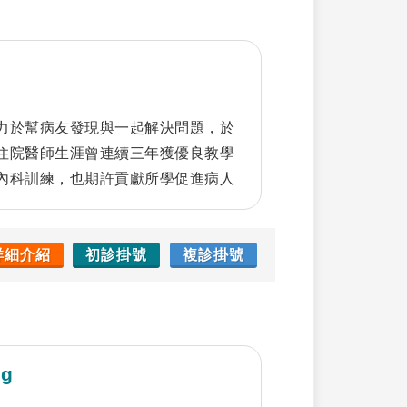
17台灣醫學教育學會發表論文獲得最
教育年會(AMEE)發表醫學教育海
新課程，更讓本院學生於第一屆全國
一名。
力於幫病友發現與一起解決問題，於
住院醫師生涯曾連續三年獲優良教學
內科訓練，也期許貢獻所學促進病人
願意花時間聆聽的醫師。
詳細介紹
初診掛號
複診掛號
ng