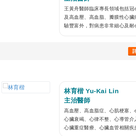
王黃舟醫師臨床專長領域包括冠
及高血壓、高血脂、瓣膜性心臟
驗豐富外，對病患非常細心及耐
面，目前擔任中國醫藥大學醫學
推動。研究方面，王醫師對血管
究，並於國際學術期刊發表30 
礎研究，為心臟疾病病患提供最
林育楷 Yu-Kai Lin
主治醫師
高血壓、高血脂症、心肌梗塞、
心臟衰竭、心律不整、心導管介
心臟重症醫療、心臟血管相關疾