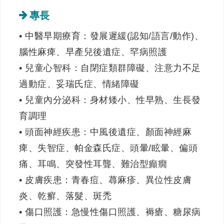
專長
• 中醫早期療育：發展遲緩(認知/語言/動作)、
腦性麻痺、早產兒後遺症、罕病照護
• 兒童心智科：自閉症類群障礙、注意力不足
過動症、妥瑞氏症、情緒障礙
• 兒童內分泌科：身材矮小、性早熟、生長發
育調理
• 頭面神經疾患：中風後遺症、顏面神經麻
痺、失智症、帕金森氏症、頭暈/眩暈、偏頭
痛、耳鳴、突發性耳聾、難治型癲癇
• 皮膚疾患：青春痘、蕁麻疹、異位性皮膚
炎、乾癬、落髮、斑禿
• 傷口照護：急慢性傷口照護、褥瘡、糖尿病