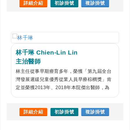
現為台灣復健醫學會、中華民國骨質疏鬆症學
詳細介紹
初診掛號
複診掛號
會、台灣肌肉骨骼神經超音波醫學會、台灣兒
童復健醫學會及台灣心肺復健醫學會會員。臨
床專長為神經肌肉骨骼超音波檢查、急慢性疼
痛控制 (超音波導引注射、增生治療、神經解
套)、骨骼肌肉系統復健 (運動傷害、下背痛、
林千琳 Chien-Lin Lin
五十肩、關節炎、腱鞘炎等)、神經復健 (腦中
風、腦創傷、脊髓損傷)、心肺復健 (心肌梗塞
主治醫師
後、心臟衰竭)、吞咽困難評估(MBSImP吞嚥
林主任從事早期療育多年，榮獲「第九屆全台
攝影)，脊椎側彎治療(Schroth Best Practice)
灣發展遲緩兒童優秀從業人員早療棕櫚獎」肯
以及ERAS術後加速康復療程。
定並榮獲2013年、2018年本院傑出醫師，為
推動早期療育的工作，擔任多場課程講師且擔
任醫學系、中醫系、物理治療學系、運動醫學
系授課老師，並參與醫學系核心課程教材製
詳細介紹
初診掛號
複診掛號
作。