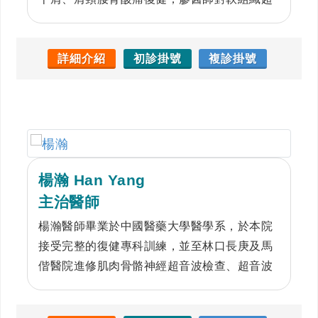
音波診斷亦有豐富經驗。對骨骼肌肉傷害，醫
師除靠詳細問診以及徒手的理學檢查外，藉由
超音波檢查，就能對局部病灶的確切部位和病
詳細介紹
初診掛號
複診掛號
變的性質有更深入的了解，從而能將適當的治
療手法，施展在病變確切的部位，並可監控療
程，藉此適當調整治療項目，以達最佳治療效
果
楊瀚 Han Yang
主治醫師
楊瀚醫師畢業於中國醫藥大學醫學系，於本院
接受完整的復健專科訓練，並至林口長庚及馬
偕醫院進修肌肉骨骼神經超音波檢查、超音波
導引注射、心肺復健，取得復健專科醫師執
照。後升任中國醫藥大學附設醫院主治醫師。