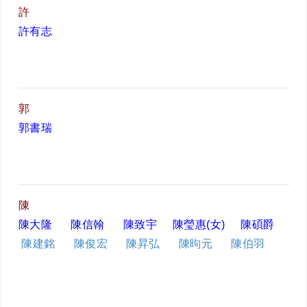
許
許有志
郭
郭書瑞
陳
陳大隆
陳信翰
陳致宇
陳瑩惠(女)
陳碩爵
陳建銘
陳俊宏
陳昇弘
陳昫元
陳伯羽