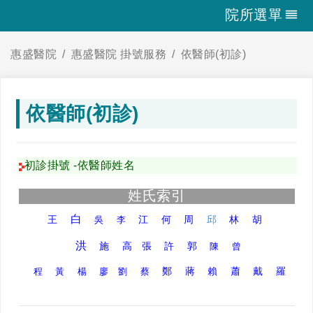
院所選單
惠盛醫院
惠盛醫院 掛號服務
依醫師(初診)
依醫師(初診)
初診掛號 -依醫師姓名
姓氏索引
白
王
江
何
周
邱
林
胡
吳
李
洪
施
高
張
許
郭
陳
曾
鄭
蔣
賴
蕭
戴
羅
程
黃
楊
廖
劉
蔡