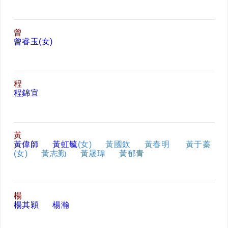
曾
曾睿玉(女)
程
程錦宜
黃
黃偉師
黃虹毓
(女)
黃國欽
黃
春明
黃于蓁
(女)
黃志勤
黃晟瑋
黃郁青
楊
楊其穎
楊瀚