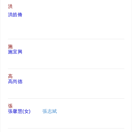
洪
洪皓脩
施
施宜興
高
高尚德
張
張馨慧(女)
張志斌