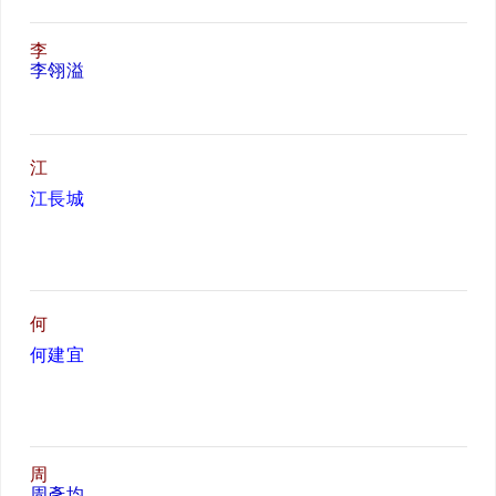
李
李翎溢
江
江長城
何
何建宜
周
周彥均