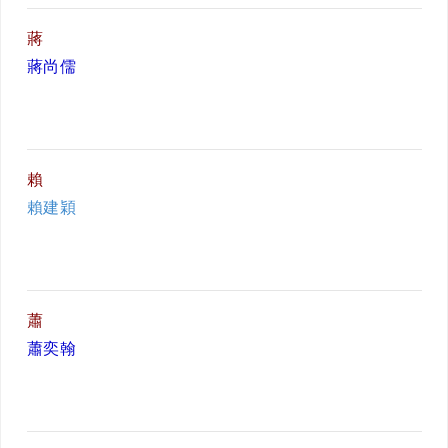
蔣
蔣尚儒
賴
賴建穎
蕭
蕭奕翰