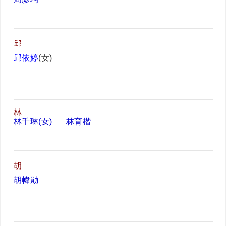
邱
邱依婷
(女)
林
林千琳(女)
林育楷
胡
胡幃勛