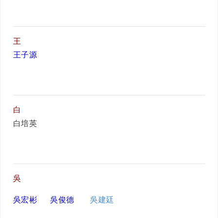
王
王子源
白
白培英
吳
吳宏彬
吳俊德
吳建廷