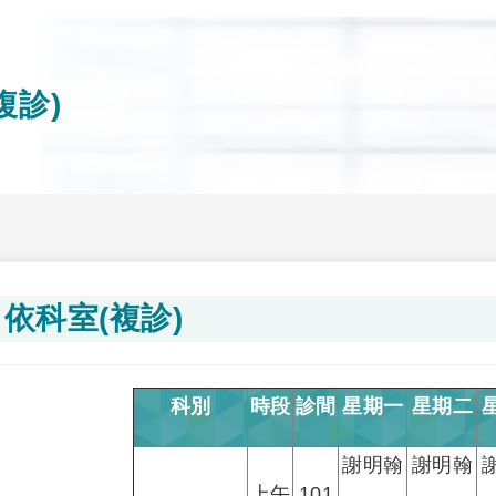
複診)
依科室(複診)
科別
時段
診間
星期一
星期二
謝明翰
謝明翰
上午
101