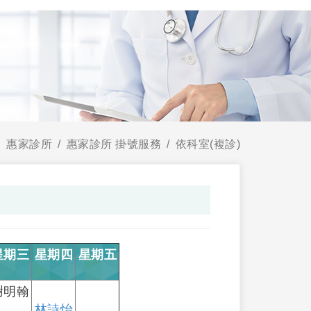
惠家診所
惠家診所 掛號服務
依科室(複診)
星期三
星期四
星期五
謝明翰
林詩怡