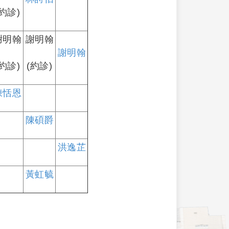
(約診)
謝明翰
謝明翰
謝明翰
(約診)
(約診)
陳恬恩
陳碩爵
洪逸芷
黃虹毓