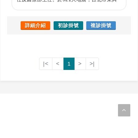
大樓倒塌，直接參與醫療救災的行列。2003年
SARS期間，站在抗疫的第一線，直接照顧
SARS病人，並獲國防部獎狀表彰。於民國
詳細介紹
初診掛號
複診掛號
101年，獲頒臺北市醫師公會杏林獎。現任中
華民國航空醫學會監事。 牟致遠醫師為大腸直
腸外科專科醫師，對於大腸直腸肛門疾病的診
治有獨到心得，擅長無痛大腸鏡、胃鏡及瘜肉
|<
<
1
>
>|
切除術，尤其專精痔瘡疾病的精細微創手術治
療。