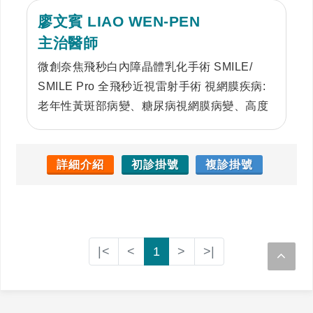
廖文賓 LIAO WEN-PEN
主治醫師
微創奈焦飛秒白內障晶體乳化手術 SMILE/
SMILE Pro 全飛秒近視雷射手術 視網膜疾病:
老年性黃斑部病變、糖尿病視網膜病變、高度
近視視網膜病變、視網膜雷射治療、視網膜及
黃斑部手術 青光眼診斷、手術及藥物控制 學童
視力保健、近視控制及角膜塑型片驗配
詳細介紹
初診掛號
複診掛號
|<
<
1
>
>|