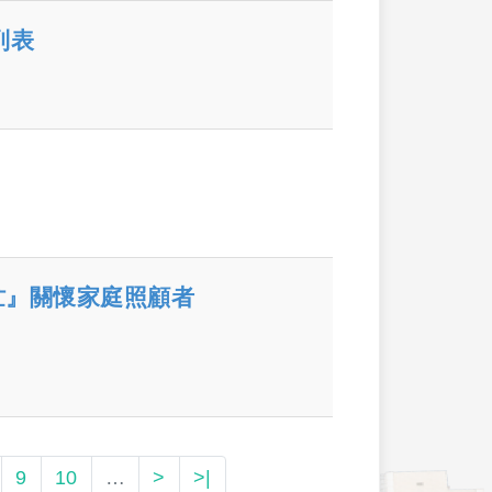
列表
忙』關懷家庭照顧者
9
10
…
>
>|