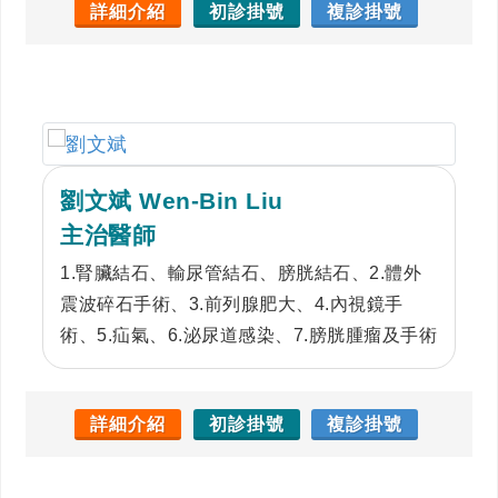
能量震波)、包皮環切、輸精管結紮、精索靜脈
詳細介紹
初診掛號
複診掛號
曲張結紮、結紮後重建、泌尿腫瘤相關手術等
等…
劉文斌 Wen-Bin Liu
主治醫師
1.腎臟結石、輸尿管結石、膀胱結石、2.體外
震波碎石手術、3.前列腺肥大、4.內視鏡手
術、5.疝氣、6.泌尿道感染、7.膀胱腫瘤及手術
詳細介紹
初診掛號
複診掛號