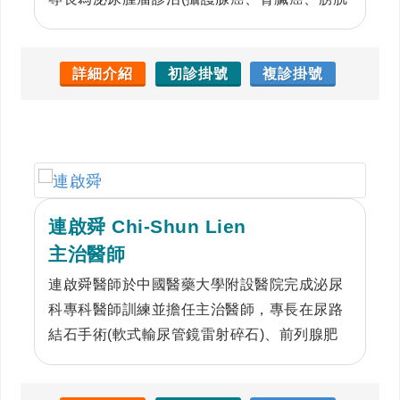
癌及輸尿管癌等)、微創手術及腎臟移植手術。
黃主任達文西及Hugo等機器手臂輔助系統手術
經驗豐富，累積逾2000例經驗。曾至美國俄亥
詳細介紹
初診掛號
複診掛號
俄州醫學中心之機器手臂微創中心進修（攝護
腺癌根除手術及腎臟腫瘤部份切除手術），及
日本東京女子醫科大學附設醫院研修；亦專精
於攝護腺肥大雷射微創手術及泌尿腫瘤細胞治
療。
連啟舜 Chi-Shun Lien
主治醫師
連啟舜醫師於中國醫藥大學附設醫院完成泌尿
科專科醫師訓練並擔任主治醫師，專長在尿路
結石手術(軟式輸尿管鏡雷射碎石)、前列腺肥
大治療（電刀刮除或雷射汽化切割）、疝氣修
補（腹腔鏡微創手術）、性功能障礙(藥物或低