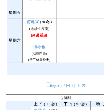
星期五
何建宜
(303診)
(過敏性疾病)
隔週看診
星期六
湯夢彬
(戒菸門診)
(勞工健康檢查)
回 到 上 方
心臟科
上 午(303診)
下 午(303診)
晚 上(3