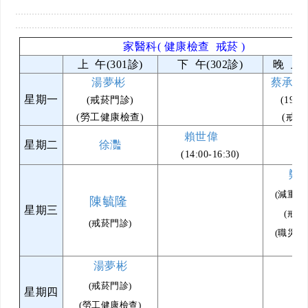
家醫科
( 健康檢查 戒菸 )
上 午(301診)
下 午(302診)
晚 上(
湯夢彬
蔡承佑
星期一
(戒菸門診)
(19:
(勞工健康檢查)
(戒菸
賴世偉
星期二
徐灩
(14:00-16:30)
鄭
(減重特
陳毓隆
星期三
(戒菸
(戒菸門診)
(職災特
湯夢彬
(戒菸門診)
星期四
(勞工健康檢查)