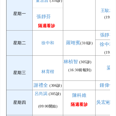
董丞昌
(310診)
王駿丞
(
星期一
張靜芬
(19:0
隔週看診
張靜芬
羅翊賓
星期二
徐中和
(310診)
徐中和
(19:0
林楨智
(305診)
梁
(16:30前報到)
林育楷
星期三
謝禮全
鍾偉信
(306診)
呂尚謁
(305診)
陳科維
吳宏彬
星期四
(3
隔週看診
(09:00開始)