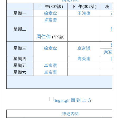
上 午(307診)
下 午(307診)
晚 上(
星期一
徐章虎
王鴻偉
高
卓富讚
星期二
陳
周仁偉
(309診)
鄭
星期三
徐章虎
卓富讚
吳宜樺
星期四
高榮達
陳
星期五
卓富讚
星期六
卓富讚
回 到 上 方
神經內科