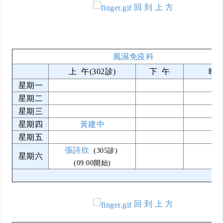
回 到 上 方
風濕免疫科
上 午(302診)
下 午
晚 
星期一
星期二
星期三
星期四
黃建中
星期五
張詩欣
(305診)
星期六
(09:00開始)
回 到 上 方