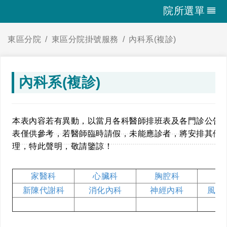
院所選單
東區分院
東區分院掛號服務
內科系(複診)
內科系(複診)
本表內容若有異動，以當月各科醫師排班表及各門診公告
表僅供參考，若醫師臨時請假，未能應診者，將安排其他
理，特此聲明，敬請鑒諒！
家醫科
心臟科
胸腔科
腎
新陳代謝科
消化內科
神經內科
風濕