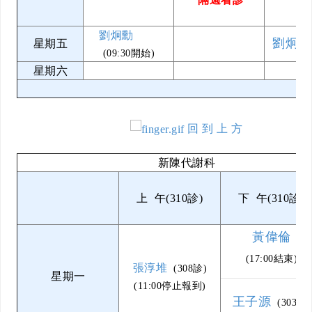
劉炯勳
劉炯勳
星期五
(09:30開始)
星期六
回 到 上 方
新陳代謝科
上 午(310診)
下 午(310診)
黃偉倫
(17:00結束)
張淳堆
(308診)
星期一
(11:00停止報到)
王子源
(303診)