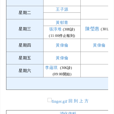
王子源
星期二
黃郁青
陳瑩惠
星期三
張淳堆
(301診)
(308診)
(11:00停止報到)
星期四
黃偉倫
黃偉倫
星期五
黃偉倫
李蘊琪
(306診)
星期六
(09:00開始)
回 到 上 方
消化內科