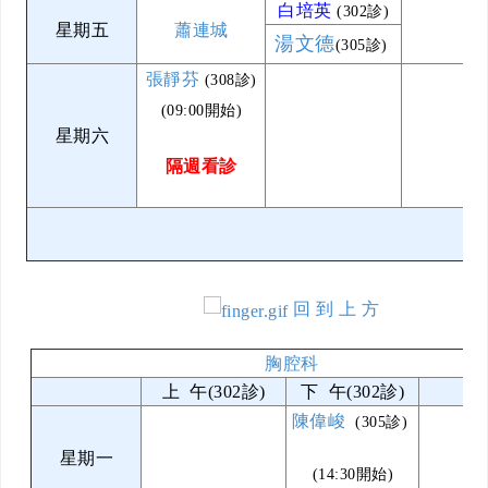
白培英
(302診)
星期五
蕭連城
湯文德
(305診)
張靜芬
(308診)
(09:00開始)
星期六
隔週看診
回 到 上 方
胸腔科
上 午(302診)
下 午(302診)
晚
陳偉峻
(305診)
星期一
(14:30開始)