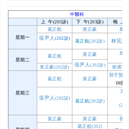
中醫科
上 午(203診)
下 午(203診)
晚 上(2
葛正航
黃正豪
陳
星期一
張尹人
(202診)
林宏恩
葛正航
(202診)
陳
黃正豪
葛正航
星期二
張尹人
(202診)
黃正豪(202診)
侯甫葦(2
郭于賢
葛正航
黃正豪
00開
王
星期三
張尹人
(202診)
葛正航
(202診)
(20
黃正豪
黃正豪
陳
葛正航(202)