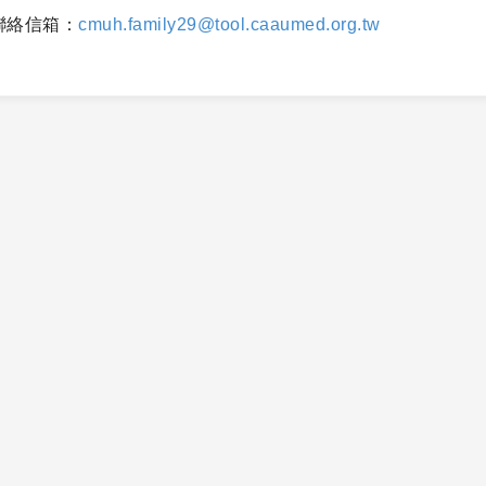
聯絡信箱：
cmuh.family29@tool.caaumed.org.tw