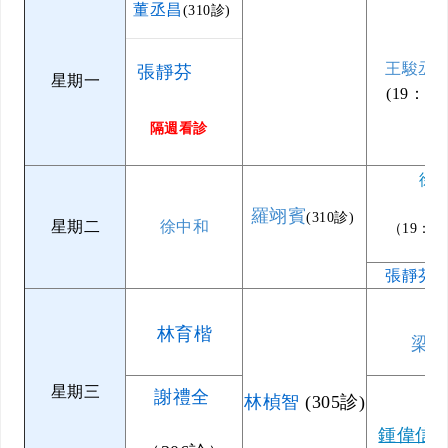
董丞昌
(310診)
王駿丞
(
張靜芬
星期一
(19：0
隔週看診
徐
羅翊賓
(310診)
星期二
徐中和
（19：0
張靜芬
(
林育楷
梁
星期三
謝禮全
林楨智
(305診)
鍾偉信
(