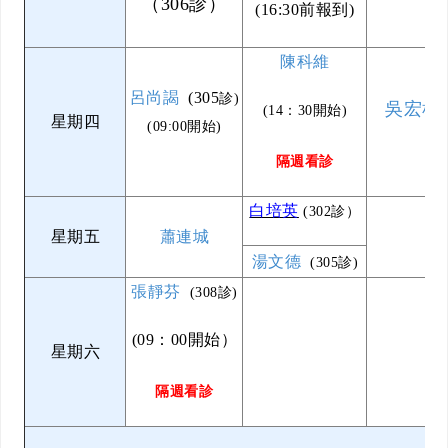
（306診）
(16:30前報到)
陳科維
呂尚謁
(305
診)
吳宏彬
(14：30開始)
星期四
(09:00開始)
隔週看診
白培英
(302診）
星期五
蕭連城
湯文德
(305診)
張靜芬
(308診)
(09：00開始）
星期六
隔週看診