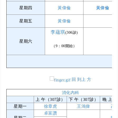
星期四
黃偉倫
黃偉倫
星期五
黃偉倫
李蘊琪
(306診)
星期六
（9：00開始）
回 到上 方
消化內科
上 午（307診）
下 午（307診）
晚 上（
星期一
徐章虎
王鴻偉
高
卓富讚
星期二
陳