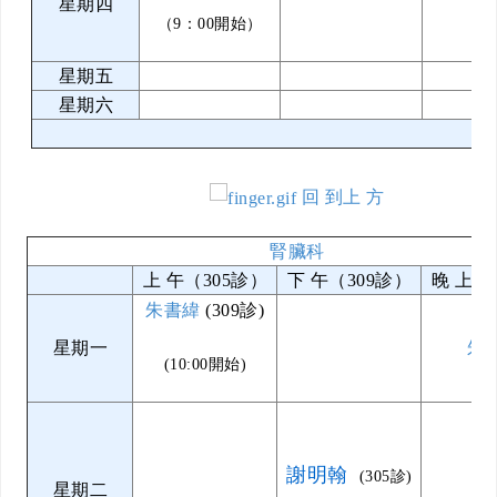
星期四
（9：00開始）
星期五
星期六
回 到上 方
腎臟科
上 午（305診）
下 午（309診）
晚 上（
朱書緯
(309診)
星期一
朱
(10:00開始)
謝明翰
(305診)
星期二