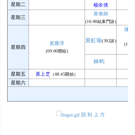
星期二
楊依倩
黃偉師
星期三
(16:00結束門診)
陳冠
黃虹瑜
(302診)
黃匯淳
(19:
星期四
(09:00開始)
林昀
星期五
黃上芝
（08:45開始）
星期六
回 到 上 方