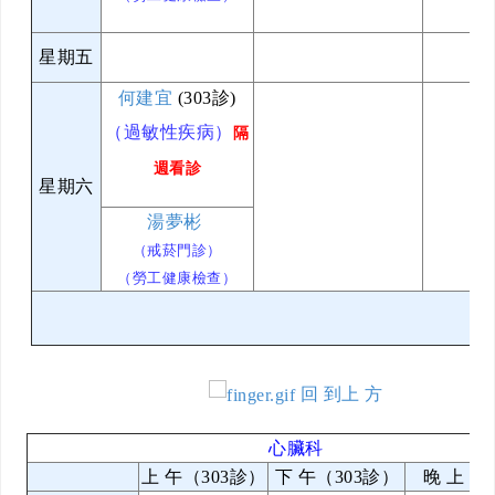
星期五
何建宜
(303診)
（過敏性疾病）
隔
週看診
星期六
湯夢彬
（戒菸門診）
（勞工健康檢查）
回 到上 方
心臟科
上 午（303診）
下 午（303診）
晚 上（3