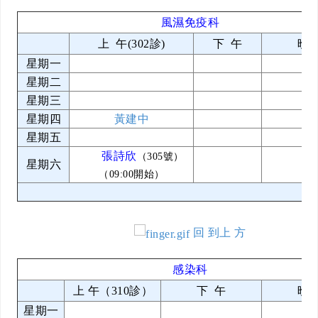
風濕免疫科
上 午(302診)
下 午
晚 
星期一
星期二
星期三
星期四
黃建中
星期五
張詩欣
（305號）
星期六
（09:00開始）
回 到上 方
感染科
上 午（310診）
下 午
晚 
星期一