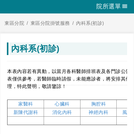
院所選單
東區分院
東區分院掛號服務
內科系(初診)
內科系(初診)
本表內容若有異動，以當月各科醫師排班表及各門診公告
表僅供參考，若醫師臨時請假，未能應診者，將安排其他
理，特此聲明，敬請鑒諒！
家醫科
心臟科
胸腔科
腎
新陳代謝科
消化內科
神經內科
風濕