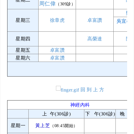
周仁偉
（309診）
鄭
星期三
徐章虎
卓富讚
吳宜樺
星期四
高榮達
陳
星期五
卓富讚
星期六
卓富讚
回 到 上 方
神經內科
上 午(306診)
下 午(306診)
晚 上(
星期一
黃上芝
（08:45開始）