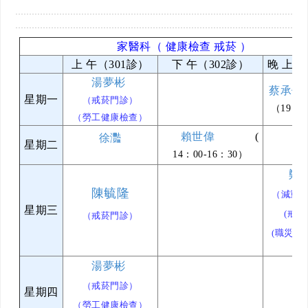
家醫科
（ 健康檢查 戒菸 ）
上 午（301診）
下 午（302診）
晚 上（
湯夢彬
蔡承佑
星期一
（戒菸門診）
（19：
（勞工健康檢查）
賴世偉
(
徐灩
星期二
14：00-16：30）
鄭
陳毓隆
（減重特
星期三
(戒菸
（戒菸門診）
(職災特
湯夢彬
（戒菸門診）
星期四
（勞工健康檢查）