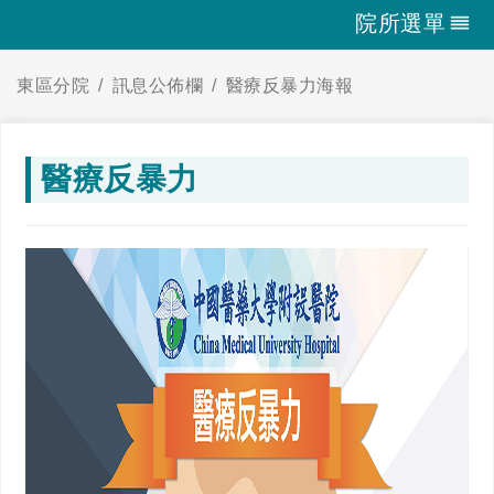
院所選單
東區分院
訊息公佈欄
醫療反暴力海報
醫療反暴力