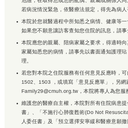
危險，在取得您或您的配偶、親屬或關係人同
若病況情況緊急，依醫療法規定，得先為病人
本院於您就醫過程中所知悉之病情、健康等一
如果您不願意讓訪客查知您住院的訊息，請事
本院應您的親屬、陪病家屬之要求，得適時向
家屬知悉您的病情，請事先以書面通知護理玷
理。
若您對本院之住院服務有任何意見反應時，可向本院
1502、1503 ，或填寫「意見反應單」，另
Family29@cmuh.org.tw，本院將專人
維護您的醫療自主權，本院對所有住院病患提
書」、「不施行心肺復甦術(Do Not Resusc
人委任書」及「預立選擇安寧緩和醫療意願撤