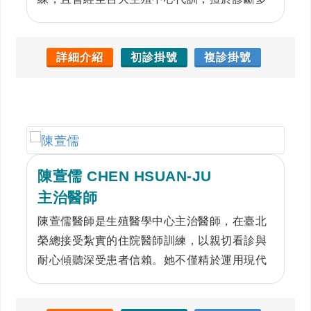
囊性卵巢及後續照護、協助生育。張醫師專精
於生殖內分泌異常，且熱衷於協助不孕夫妻完
成生育的夢想。若同時合併許多婦科問題，也
詳細介紹
初診掛號
複診掛號
能搭配生育計畫一併安排治療。
陳萱儒 CHEN HSUAN-JU
主治醫師
陳萱儒醫師是生殖醫學中心主治醫師，在臺北
榮總接受紮實的住院醫師訓練，以親切看診與
耐心傾聽深受患者信賴。她不僅精於運用現代
生殖科技為不孕夫妻量身打造圓夢計畫，更擅
長透過溫和的藥物治療，改善女性內分泌與月