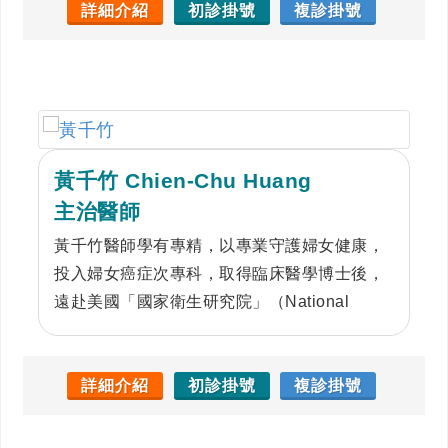
經失調。除了是不孕症的圓夢推手，陳醫師在
詳細介紹
初診掛號
複診掛號
一般婦科領域同樣專精。面對多囊性卵巢、經
痛及異常出血等日常困擾，她總能提供專業而
安定的力量，成為您從日常保健到求子備孕，
最值得託付的堅實後盾。
黃千竹 Chien-Chu Huang
主治醫師
黃千竹醫師學有專精，以專業守護婦女健康，
投入婦女癌症次專科，取得臨床醫學博士後，
遠赴美國「國家衛生研究院」（National
Institutes of Health）「國家癌症研究所」
（National Cancer Institute）進修，持續自我
成長，期待用專業，守護照顧病人。黃醫師用
詳細介紹
初診掛號
複診掛號
心細心，態度爽朗，是年輕又值得信賴的好醫
師。