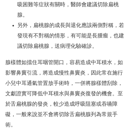
吸困難等症狀有關時，醫師會建議切除扁桃
腺。
另外，扁桃腺的成長與退化應該兩側對稱，若
發現有不對稱的情形，有可能是長腫瘤，也建
議切除扁桃腺，送病理化驗確診。
腺樣體如擋住耳咽管開口，容易造成中耳積水，如
影響鼻竇引流，將造成慢性鼻竇炎，因此常在施行
小兒中耳通氣管置放手術時，一併將腺樣體刮除，
文獻證實可降低中耳積水與鼻竇炎復發的機會。至
於舌扁桃腺的發炎，較少造成呼吸阻塞或吞嚥障
礙，一般來說並不會將切除舌扁桃腺列為常規手
術。